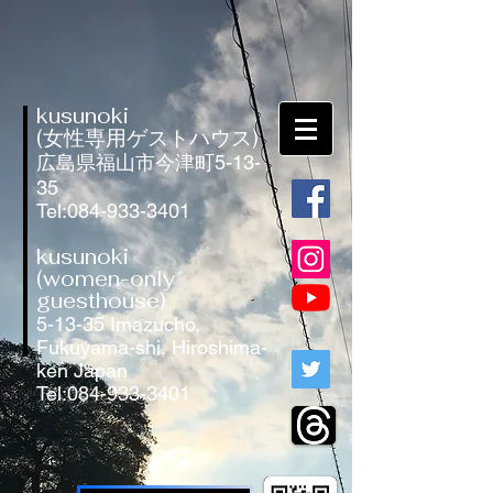
kusunoki
(女性専用ゲストハウス)
広島県福山市今津町5-13-
35
Tel:
084-933-3401
kusunoki
(women-only
guesthouse)
5-13-35 Imazucho,
Fukuyama-shi, Hiroshima-
ken Japan
Tel:
084-933-3401